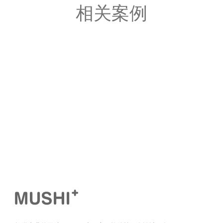
相关案例
金彩画廊官网
现场云
子月妈妈母婴生活服务平台
Endlessform官网