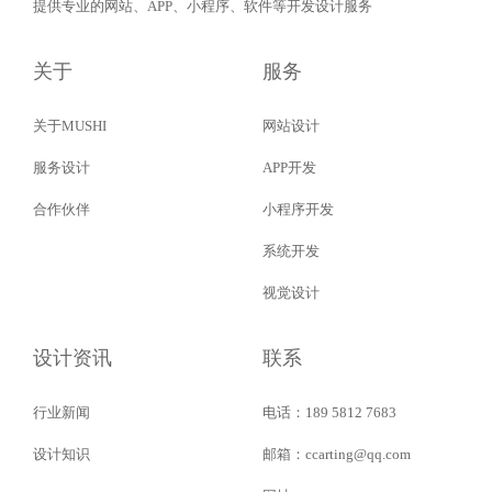
提供专业的网站、APP、小程序、软件等开发设计服务
关于
服务
关于MUSHI
网站设计
服务设计
APP开发
合作伙伴
小程序开发
系统开发
视觉设计
设计资讯
联系
行业新闻
电话：
189 5812 7683
设计知识
邮箱：
ccarting@qq.com