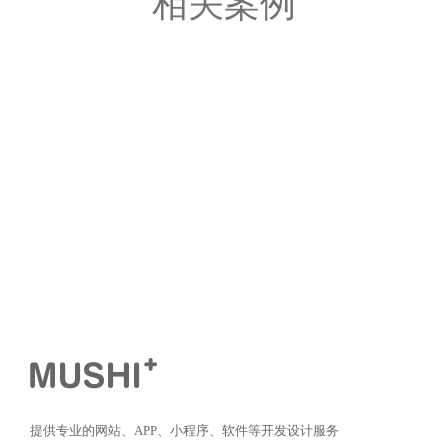
相关案例
秀空间官网
卓耀电商微信小程序
Endlessform官网
80视觉官网
提供专业的网站、APP、小程序、软件等开发设计服务