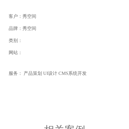
客户：秀空间
品牌：秀空间
类别：
网站：
服务： 产品策划 UI设计 CMS系统开发